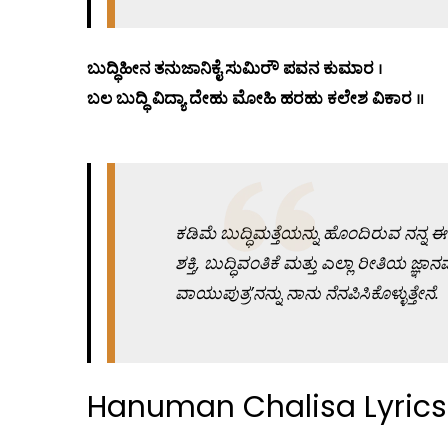
ಬುದ್ಧಿಹೀನ ತನುಜಾನಿಕೈ ಸುಮಿರೌ ಪವನ ಕುಮಾರ ।
ಬಲ ಬುದ್ಧಿ ವಿದ್ಯಾ ದೇಹು ಮೋಹಿ ಹರಹು ಕಲೇಶ ವಿಕಾರ ॥
ಕಡಿಮೆ
ಬುದ್ಧಿಮತ್ತೆಯನ್ನು
ಹೊಂದಿರುವ
ನನ್ನ ಈ
ಶಕ್ತಿ, ಬುದ್ಧಿವಂತಿಕೆ
ಮತ್ತು
ಎಲ್ಲಾ
ರೀತಿಯ
ಜ್ಞಾನವ
ವಾಯುಪುತ್ರ’ನನ್ನು
ನಾನು
ನೆನಪಿಸಿಕೊಳ್ಳುತ್ತೇನೆ.
Hanuman Chalisa Lyrics