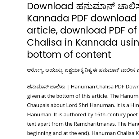
Download ಹನುಮಾನ್ ಚಾಲಿಸ
Kannada PDF download li
article, download PDF o
Chalisa in Kannada using
bottom of content
ಆರೋಗ್ಯ, ಆಯುಸ್ಸು, ಐಶ್ವರ್ಯಕ್ಕೆ ನಿತ್ಯ ಈ ಹನುಮಾನ್ ಚಾಲೀಸ ಪಠ
ಹನುಮಾನ್ ಚಾಲಿಸಾ | Hanuman Chalisa PDF Downlo
given at the bottom of this article. The Hanum
Chaupais about Lord Shri Hanuman. It is a Hi
Hanuman. It is authored by 16th-century poet
text apart from the Ramcharitmanas. The Hanu
beginning and at the end). Hanuman Chalisa K