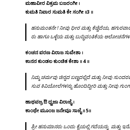
ಮಹಾವೀರ ವಿಕ್ರಮ ಬಜರಂಗೀ ।
ಕುಮತಿ ನಿವಾರ ಸುಮತಿ ಕೇ ಸಂಗೀ ॥3 ॥
ಹನುಮಂತನೇ
!
ನೀವು
ಧೀರ
ಮತ್ತು
ಕೆಚ್ಚೆದೆಯ
,
ಹಗುರವಾ
ರು
ಹಾಗೂ
ಒಳ್ಳೆಯ
ಮತ್ತು
ಬುದ್ಧಿವಂತಿಕೆಯ
ಆಲೋಚನೆಗಳನ
ಕಂಚನ ವರಣ ವಿರಾಜ ಸುವೇಶಾ ।
ಕಾನನ ಕುಂಡಲ ಕುಂಚಿತ ಕೇಶಾ ॥ 4 ॥
ನಿಮ್ಮ
ಚರ್ಮವು
ಚಿನ್ನದ
ಬಣ್ಣದಲ್ಲಿದೆ
ಮತ್ತು
ನೀವು
ಸುಂದರ
ಸುವ
ಕಿವಿಯೋಲೆಗಳನ್ನು
ಹೊಂದಿದ್ದೀರಿ
ಮತ್ತು
ನೀವು
ಗುಂಗ
ಹಾಥವಜ್ರ ಔ ಧ್ವಜಾ ವಿರಾಜೈ ।
ಕಾಂಥೇ ಮೂಂಜ ಜನೇವೂ ಸಾಜೈ ॥ 5॥
ಶ್ರೀ
ಹನುಮಾನರು
ಒಂದು
ಕೈಯಲ್ಲಿ
ಗದೆಯನ್ನು
ಮತ್ತು
ಇನ್