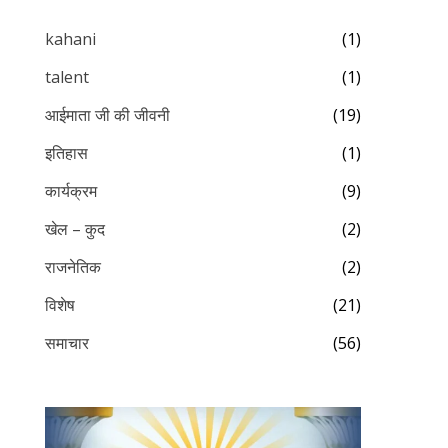
kahani
(1)
talent
(1)
आईमाता जी की जीवनी
(19)
इतिहास
(1)
कार्यक्रम
(9)
खेल – कुद
(2)
राजनेतिक
(2)
विशेष
(21)
समाचार
(56)