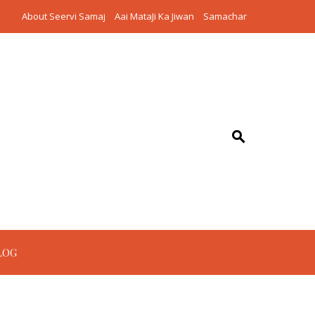
About Seervi Samaj
Aai MataJi Ka Jiwan
Samachar
LOG