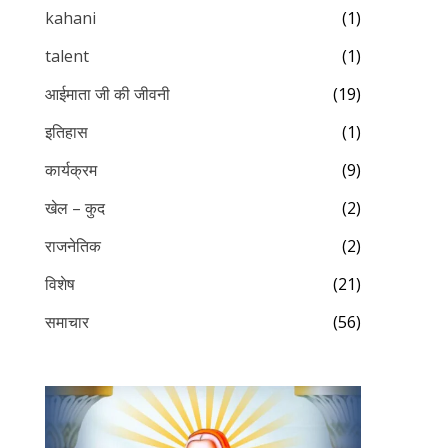
kahani
(1)
talent
(1)
आईमाता जी की जीवनी
(19)
इतिहास
(1)
कार्यक्रम
(9)
खेल – कुद
(2)
राजनेतिक
(2)
विशेष
(21)
समाचार
(56)