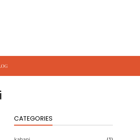
LOG
i
CATEGORIES
kahani
(1)