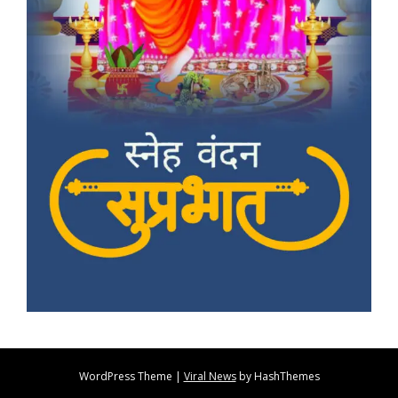
WordPress Theme
|
Viral News
by HashThemes