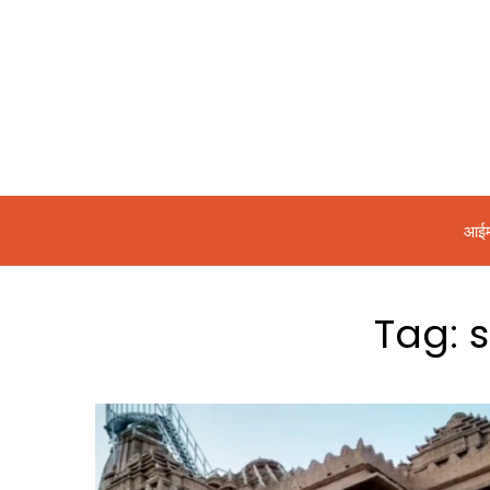
आईम
Tag: