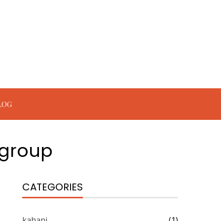
LOG
-group
CATEGORIES
kahani
(1)