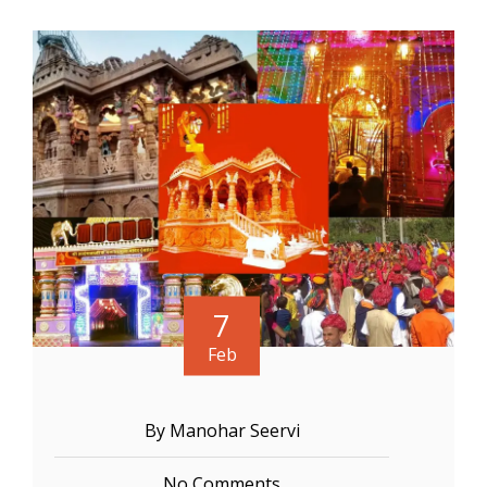
7
Feb
By Manohar Seervi
No Comments