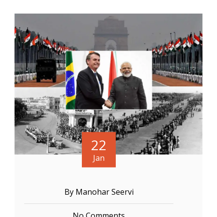
22
Jan
By Manohar Seervi
No Comments