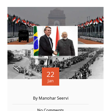
22
Jan
By Manohar Seervi
No Comments