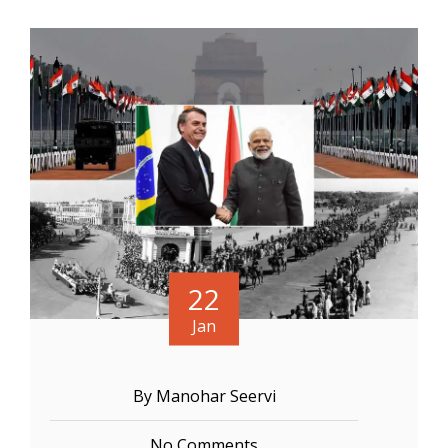
22
Jan
By Manohar Seervi
No Comments