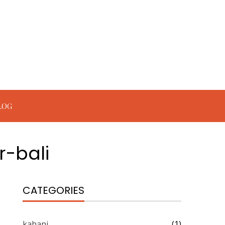
LOG
-bali
CATEGORIES
kahani
(1)