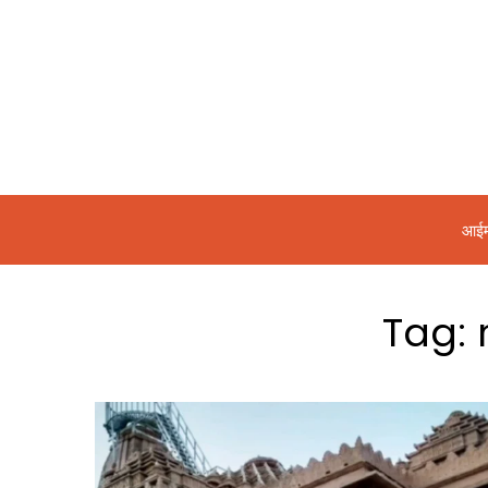
आईम
Tag: