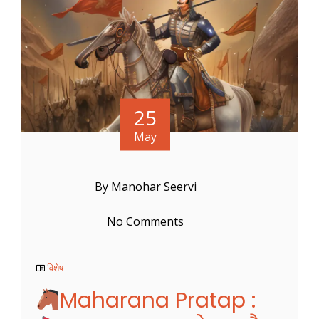
25
May
By Manohar Seervi
No Comments
विशेष
Maharana Pratap :