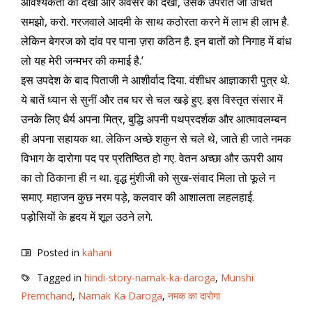
आवश्यकता को देखो और अवसर को देखो, उसके उपरांत जो उचित
समझो, करो. गरजवाले आदमी के साथ कठोरता करने में लाभ ही लाभ है.
लेकिन बेगरज को दांव पर पाना ज़रा कठिन है. इन बातों को निगाह में बांध
लो यह मेरी जन्मभर की कमाई है.’
इस उपदेश के बाद पिताजी ने आशीर्वाद दिया. वंशीधर आज्ञाकारी पुत्र थे.
ये बातें ध्यान से सुनीं और तब घर से चल खड़े हुए. इस विस्तृत संसार में
उनके लिए धैर्य अपना मित्र, बुद्धि अपनी पथप्रदर्शक और आत्मावलम्बन
ही अपना सहायक था. लेकिन अच्छे शकुन से चले थे, जाते ही जाते नमक
विभाग के दारोगा पद पर प्रतिष्ठित हो गए. वेतन अच्छा और ऊपरी आय
का तो ठिकाना ही न था. वृद्ध मुंशीजी को सुख-संवाद मिला तो फूले न
समाए. महाजन कुछ नरम पड़े, कलवार की आशालता लहलहाई.
पड़ोसियों के हृदय में शूल उठने लगे.
Posted in
kahani
Tagged in
hindi-story-namak-ka-daroga
,
Munshi
Premchand
,
Namak Ka Daroga
,
नमक का दारोगा