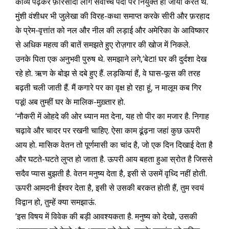
काव्य पढ़कर फ़ारसीदां लोग सर्वोच्च पदों पर नियुक्त हो जाया करते थे.
मुंशी वंशीधर भी जुलेखा की विरह-कथा समाप्त करके सीरी और फ़रहाद
के प्रेम-वृत्तांत को नल और नील की लड़ाई और अमेरिका के आविष्कार
से अधिक महत्व की बातें समझते हुए रोज़गार की खोज में निकले.
उनके पिता एक अनुभवी पुरुष थे. समझाने लगे,‘बेटा! घर की दुर्दशा देख
रहे हो. ऋण के बोझ से दबे हुए हैं. लड़कियां हैं, वे घास-फूस की तरह
बढ़ती चली जाती हैं. मैं कगारे पर का वृक्ष हो रहा हूं, न मालूम कब गिर
पडूं! अब तुम्हीं घर के मालिक-मुख़्तार हो.
‘नौकरी में ओहदे की ओर ध्यान मत देना, यह तो पीर का मजार है. निगाह
चढ़ावे और चादर पर रखनी चाहिए. ऐसा काम ढूंढ़ना जहां कुछ ऊपरी
आय हो. मासिक वेतन तो पूर्णमासी का चांद है, जो एक दिन दिखाई देता है
और घटते-घटते लुप्त हो जाता है. ऊपरी आय बहता हुआ स्रोत है जिससे
सदैव प्यास बुझती है. वेतन मनुष्य देता है, इसी से उसमें वृध्दि नहीं होती.
ऊपरी आमदनी ईश्वर देता है, इसी से उसकी बरकत होती हैं, तुम स्वयं
विद्वान हो, तुम्हें क्या समझाऊं.
‘इस विषय में विवेक की बड़ी आवश्यकता है. मनुष्य को देखो, उसकी