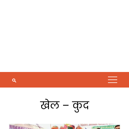
खेल – कुद