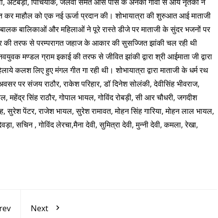
ा, भावी, अटबड़ा, पिचियाक, जेलवा समेत आस पास क अनेकों गांवों से आये नृतको ने
्तुत कर माहौल को एक नई ऊर्जा प्रदान की। शोभायात्रा की शुरुआत आई माताजी
ं, बालक बालिकाओं और महिलाओं ने पूरे रास्ते डीजे पर माताजी के सुंदर भजनों पर
ेर की तरफ से परम्परागत जहाज के आकार की सुसज्जित झांकी चल रही थी
नवयुवक मण्डल ग्राम इकाई की तरफ से जीवित झांकी द्वारा श्री आईमाता जी द्वारा
ाये कलश लिए हुए मंगल गीत गा रही थी। शोभायात्रा द्वारा माताजी के धर्म रथ
वसर पर संजय राठौर, राकेश परिहार, डॉ दिनेश सोलंकी, देवीसिंह भीवराज,
 भायल, महेंद्र सिंह राठौर, गोपाल भायल, गोविंद रोबड़ी, सी आर चौधरी, जगदीश
ंह, सुरेश पेंटर, राजेश भायल, सुरेश रामावत, मोहन सिंह गारिया, मोहन लाल भायल,
देवड़ा, सचिन , गोविंद लेरचा,मैना देवी, सुमित्रा देवी, मुन्नी देवी, कमला, रेखा,
rev
Next