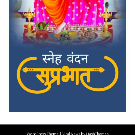
WordPress Theme
|
Viral News
by HashThemes